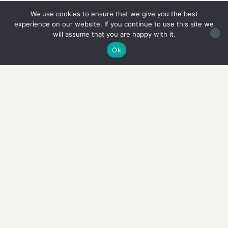
We use cookies to ensure that we give you the best
experience on our website. If you continue to use this site we
will assume that you are happy with it.
Ok
Jean-François PESENTI
06 17 50 05 03
contact@allerverssoi.com
Conditions générales de vente