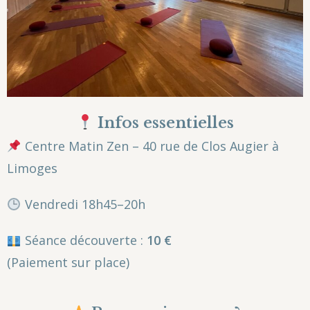
Infos essentielles
Centre Matin Zen – 40 rue de Clos Augier à
Limoges
Vendredi 18h45–20h
Séance découverte :
10 €
(Paiement sur place)